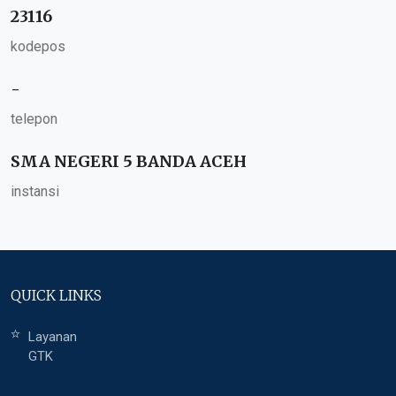
23116
kodepos
-
telepon
SMA NEGERI 5 BANDA ACEH
instansi
QUICK LINKS
Layanan
GTK