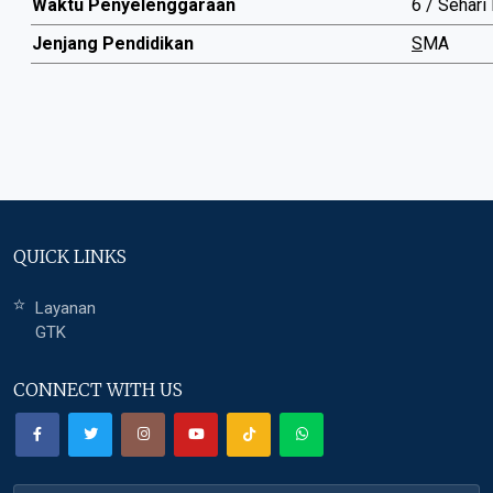
Waktu Penyelenggaraan
6 / Sehari
Jenjang Pendidikan
S
MA
QUICK LINKS
Layanan
GTK
CONNECT WITH US