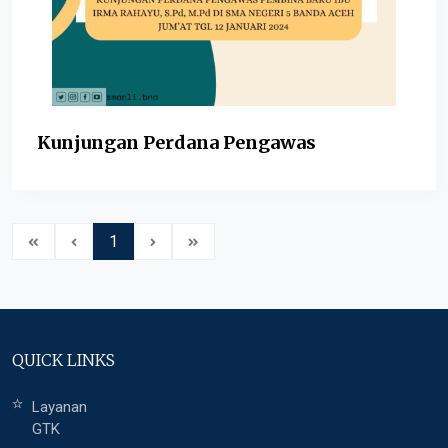
Kunjungan Perdana Pengawas
1
QUICK LINKS
Layanan
GTK