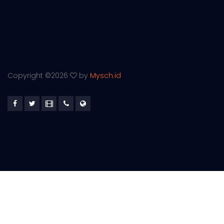
Copyright ©
2026
by
Mysch.id